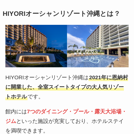
HIYORIオーシャンリゾート沖縄とは？
HIYORIオーシャンリゾート沖縄は
2021年に恩納村
に開業した、全室スイートタイプの大人気リゾー
トホテル
です。
館内には
7つのダイニング・プール・露天大浴場・
ジム
といった施設が充実しており、ホテルステイ
を満喫できます。