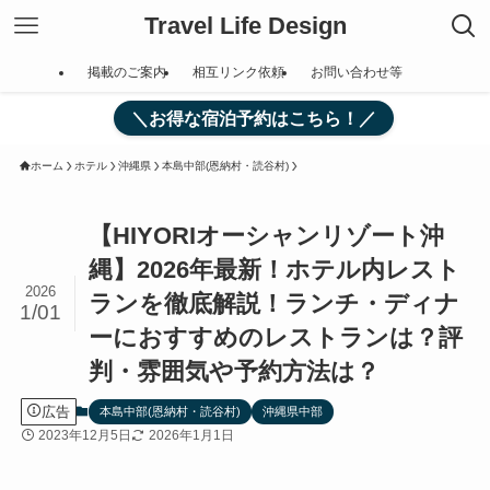
Travel Life Design
掲載のご案内
相互リンク依頼
お問い合わせ等
＼お得な宿泊予約はこちら！／
ホーム
ホテル
沖縄県
本島中部(恩納村・読谷村)
【HIYORIオーシャンリゾート沖
縄】2026年最新！ホテル内レスト
2026
ランを徹底解説！ランチ・ディナ
1/01
ーにおすすめのレストランは？評
判・雰囲気や予約方法は？
広告
本島中部(恩納村・読谷村)
沖縄県中部
2023年12月5日
2026年1月1日