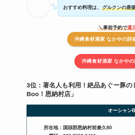
おすすめ料理は、
グルクンの唐
＼事前予約で
還
沖縄食材酒家 なかやの詳細
沖縄食材酒家 なかや
3位：著名人も利用！絶品あぐー豚の
Boo！恩納村店
」
オーシャンB
所在地：国頭郡恩納村前兼久80