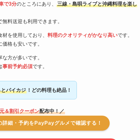
車で3分
のところにあり、
三線・島唄ライブと沖縄料理を楽し
で無料送迎も利用できます。
食材を使用しており、
料理のクオリティがかなり高い
です。
に価格も安いです。
寧な方が多いです。
は
事前予約必須
です。
らとパイカジ
！どの料理も絶品！
元＆割引クーポン
配布中！／
詳細・予約をPayPayグルメで確認する！