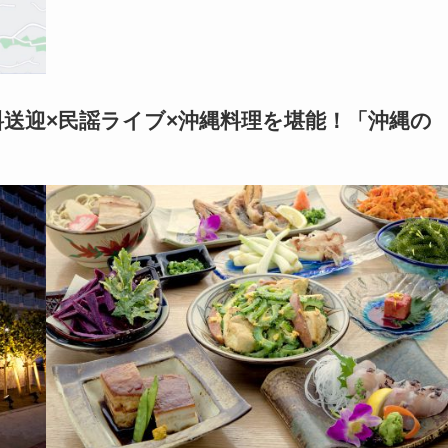
料送迎×民謡ライブ×沖縄料理を堪能！「
沖縄の