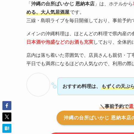
「
沖縄の台所ぱいかじ 恩納本店
」は、ホテルから
める、大人気居酒屋
です。
三線・島唄ライブを毎日開催しており、事前予約
メインの沖縄料理は、ほとんどの料理で県内産の
日本酒や泡盛などのお酒も充実
しており、全体的
店内は落ち着いた雰囲気で、店員さんも親切・丁
平日でも満席になるほどの人気なので、利用の際
おすすめ料理は、
もずくの天ぷ
＼事前予約で
還
沖縄の台所ぱいかじ 恩納本店の