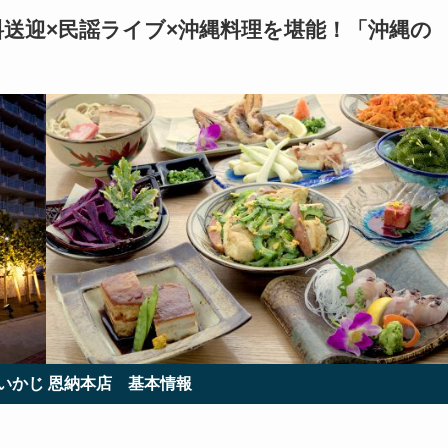
料送迎×民謡ライブ×沖縄料理を堪能！「
沖縄の
いかじ 恩納本店
基本情報