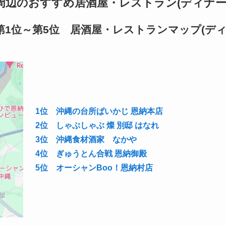
辺のおすすめ居酒屋・レストラン(ディナー
1位～第5位 居酒屋・レストランマップ(デ
1位 沖縄の台所ぱいかじ 恩納本店
2位 しゃぶしゃぶ 燦 別邸 はなれ
3位 沖縄食材酒家 なかや
4位 ぎゅうとん合戦 恩納御殿
5位 オーシャンBoo！恩納村店