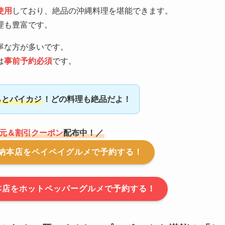
使用
しており、絶品の沖縄料理を堪能できます。
理も豊富です。
寧な方が多いです。
は
事前予約必須
です。
らとパイカジ
！どの料理も絶品だよ！
元＆割引クーポン
配布中！／
納本店をペイペイグルメで予約する！
本店をホットペッパーグルメで予約する！