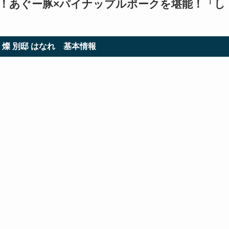
！あぐー豚×パイナップルポークを堪能！「
し
 燦 別邸 はなれ 基本情報