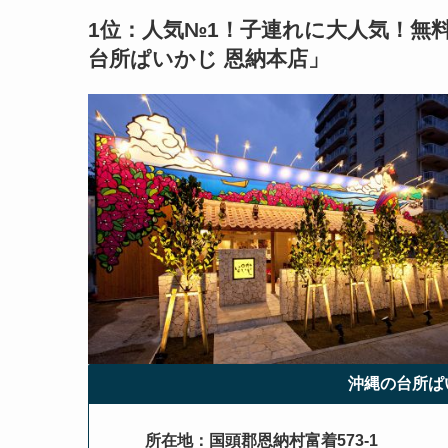
1位：人気№1！子連れに大人気！無
台所ぱいかじ 恩納本店
」
沖縄の台所ぱ
所在地：国頭郡恩納村富着573-1