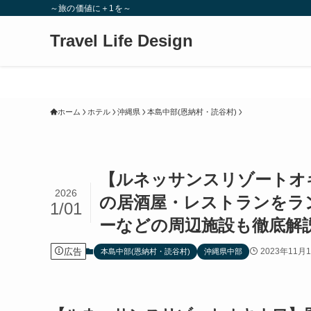
～旅の価値に＋1を～
Travel Life Design
ホーム
ホテル
沖縄県
本島中部(恩納村・読谷村)
【ルネッサンスリゾートオキ
2026
の居酒屋・レストランをラ
1/01
ーなどの周辺施設も徹底解
広告
2023年11月
本島中部(恩納村・読谷村)
沖縄県中部