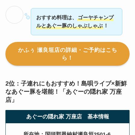
おすすめ料理は、
ゴーヤチャンプ
ルとあぐー豚のしゃぶしゃぶ
！
かふぅ 瀬良垣店の詳細・ご予約はこち
ら！
2位：子連れにもおすすめ！島唄ライブ×新鮮
なあぐー豚を堪能！「あぐーの隠れ家 万座
店」
あぐーの隠れ家 万座店 基本情報
所在地：国頭郡恩納村瀬良垣2501-6