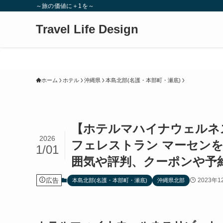
～旅の価値に＋1を～
Travel Life Design
ホーム
ホテル
沖縄県
本島北部(名護・本部町・瀬底)
【ホテルマハイナウェルネス
2026
フェレストラン マーセン
1/01
囲気や評判、クーポンや予
広告
2023年1
本島北部(名護・本部町・瀬底)
沖縄県北部