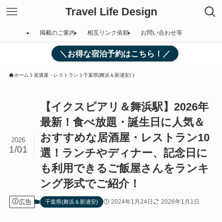
Travel Life Design
掲載のご案内
相互リンク依頼
お問い合わせ等
＼お得な宿泊予約はこちら！／
ホーム
居酒屋・レストラン
千葉県(舞浜＆新浦安)
【イクスピアリ＆舞浜駅】2026年
最新！食べ放題・誕生日に人気＆
おすすめな居酒屋・レストラン10
2026
1/01
選！ランチやディナー、記念日に
も利用できるご飯屋さんをランキ
ング形式でご紹介！
広告
2024年1月24日
2026年1月1日
千葉県(舞浜＆新浦安)