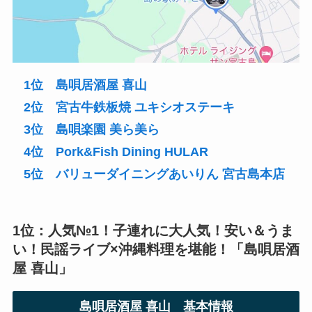
1位 島唄居酒屋 喜山
2位 宮古牛鉄板焼 ユキシオステーキ
3位 島唄楽園 美ら美ら
4位 Pork&Fish Dining HULAR
5位 バリューダイニングあいりん 宮古島本店
1位：人気№1！子連れに大人気！安い＆うま
い！民謡ライブ×沖縄料理を堪能！「島唄居酒
屋 喜山」
島唄居酒屋 喜山
基本情報