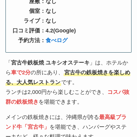
座敷：なし
個室：なし
ライブ：なし
口コミ評価：4.2(Google)
予約方法：
食べログ
「
宮古牛鉄板焼 ユキシオステーキ
」は、ホテルか
ら
車で2分
の所にあり、
宮古牛の鉄板焼きを楽しめ
る、大人気レストラン
です。
ランチは2,000円から楽しむことができ、
コスパ抜
群の鉄板焼き
を堪能できます。
メインの鉄板焼きには、沖縄県が誇る
最高級ブラ
ンド牛「宮古牛」
を堪能でき、ハンバーグやステ
ーキなど、様々な料理で味わえます。