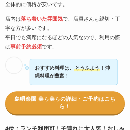
全体的に価格が安いです。
店内は
落ち着いた雰囲気
で、店員さんも親切・丁
寧な方が多いです。
平日でも満席になるほどの人気なので、利用の際
は
事前予約必須
です。
おすすめ料理は、
とうふよう
！沖
縄料理が豊富！
島唄楽園 美ら美らの詳細・ご予約はこち
ら！
4位：ランチ利用可！子連れに大人気！おしゃ