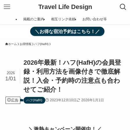
Travel Life Design
掲載のご案内
相互リンク依頼
お問い合わせ等
＼お得な宿泊予約はこちら！／
ホーム
お得情報
ハフ(HafH)
2026年最新！ハフ(HafH)の会員登
録・利用方法を画像付きで徹底解
2026
1/01
説！入会・予約時の注意点も合わ
せてご紹介！
広告
2023年12月10日
2026年1月1日
ハフ(HafH)
＼激熱キャンペーン開催中！／