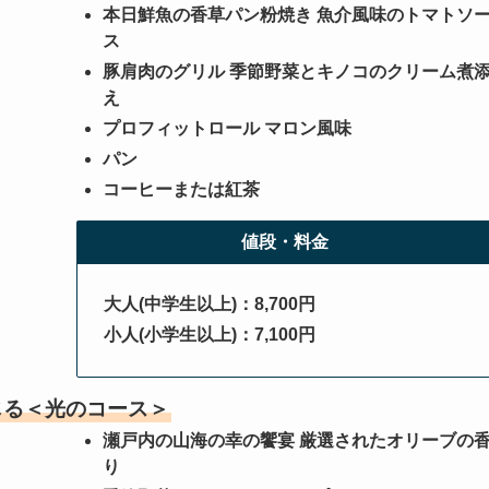
本日鮮魚の香草パン粉焼き 魚介風味のトマトソ
ス
豚肩肉のグリル 季節野菜とキノコのクリーム煮
え
プロフィットロール マロン風味
パン
コーヒーまたは紅茶
値段・料金
大人(中学生以上)：8,700円
小人
(小学生以上)
：7,100円
じる＜光のコース＞
瀬戸内の山海の幸の饗宴 厳選されたオリーブの
り