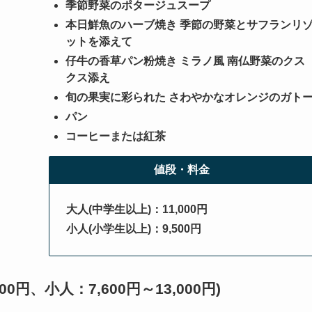
季節野菜のポタージュスープ
本日鮮魚のハーブ焼き 季節の野菜とサフランリ
ットを添えて
仔牛の香草パン粉焼き ミラノ風 南仏野菜のクス
クス添え
旬の果実に彩られた さわやかなオレンジのガト
パン
コーヒーまたは紅茶
値段・料金
大人(中学生以上)：11,000円
小人
(小学生以上)
：9,500円
0円、小人：7,600円～13,000円)