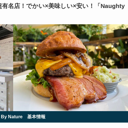
超有名店！でかい×美味しい×安い！「
Naughty
 By Nature
基本情報