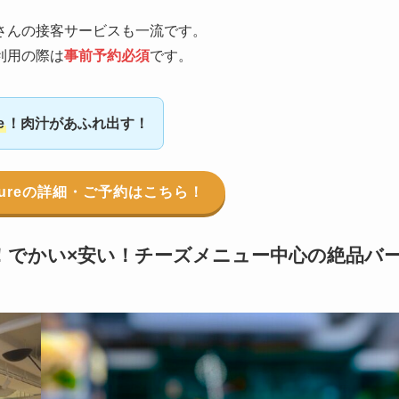
さんの接客サービスも一流です。
利用の際は
事前予約必須
です。
e
！肉汁があふれ出す！
 Natureの詳細・ご予約はこちら！
！でかい×安い！チーズメニュー中心の絶品バ