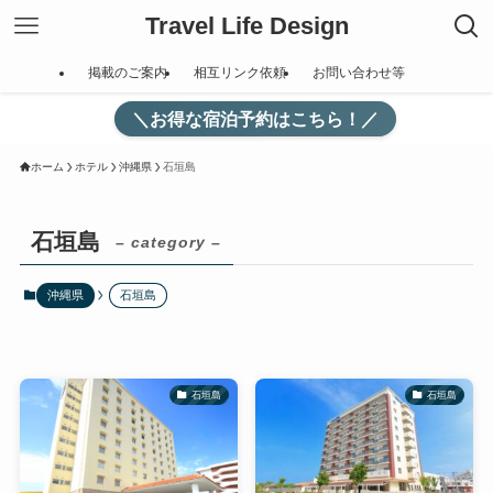
Travel Life Design
掲載のご案内
相互リンク依頼
お問い合わせ等
＼お得な宿泊予約はこちら！／
ホーム
ホテル
沖縄県
石垣島
石垣島
– category –
沖縄県
石垣島
石垣島
石垣島